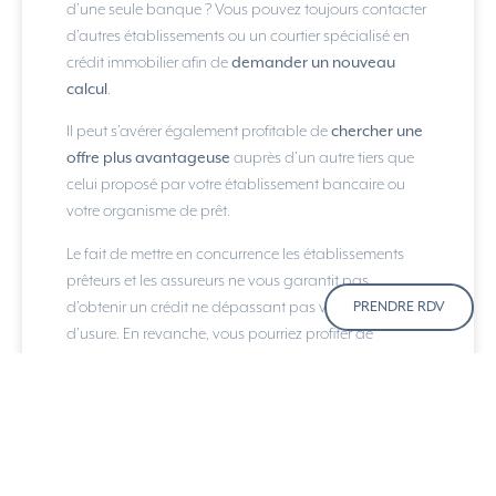
d’une seule banque ? Vous pouvez toujours contacter
d’autres établissements ou un courtier spécialisé en
crédit immobilier afin de
demander un nouveau
calcul
.
Il peut s’avérer également profitable de
chercher une
offre plus avantageuse
auprès d’un autre tiers que
celui proposé par votre établissement bancaire ou
votre organisme de prêt.
Le fait de mettre en concurrence les établissements
prêteurs et les assureurs ne vous garantit pas
d’obtenir un crédit ne dépassant pas votre taux
PRENDRE RDV
d’usure. En revanche, vous pourriez profiter de
meilleures offres concernant les deux composantes
principales du TAEG : le taux nominal et le montant
de l’assurance emprunteur.