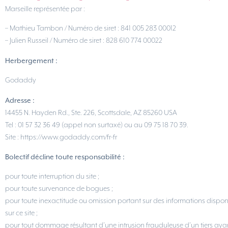
Marseille représentée par :
– Mathieu Tambon / Numéro de siret : 841 005 283 00012
– Julien Russeil / Numéro de siret : 828 610 774 00022
Herbergement :
Godaddy
Adresse :
14455 N. Hayden Rd., Ste. 226, Scottsdale, AZ 85260 USA
Tel : 01 57 32 36 49 (appel non surtaxé) ou au 09 75 18 70 39.
Site : https://www.godaddy.com/fr-fr
Bolectif décline toute responsabilité :
pour toute interruption du site ;
pour toute survenance de bogues ;
pour toute inexactitude ou omission portant sur des informations dispon
sur ce site ;
pour tout dommage résultant d’une intrusion frauduleuse d’un tiers aya