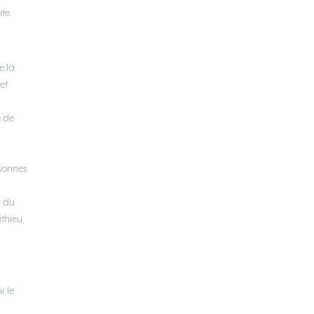
te.
e la
et
e de
rsonnes
n du
athieu
r le