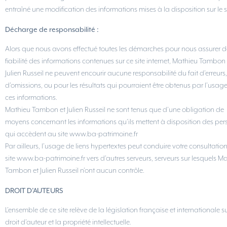
entraîné une modification des informations mises à la disposition sur le si
Décharge de responsabilité :
Alors que nous avons effectué toutes les démarches pour nous assurer d
fiabilité des informations contenues sur ce site internet, Mathieu Tambon 
Julien Russeil ne peuvent encourir aucune responsabilité du fait d’erreurs,
d’omissions, ou pour les résultats qui pourraient être obtenus par l’usag
ces informations.
Mathieu Tambon et Julien Russeil ne sont tenus que d’une obligation de
moyens concernant les informations qu’ils mettent à disposition des pe
qui accèdent au site www.ba-patrimoine.fr
Par ailleurs, l’usage de liens hypertextes peut conduire votre consultatio
site www.ba-patrimoine.fr vers d’autres serveurs, serveurs sur lesquels M
Tambon et Julien Russeil n’ont aucun contrôle.
DROIT D’AUTEURS
L’ensemble de ce site relève de la législation française et internationale su
droit d’auteur et la propriété intellectuelle.