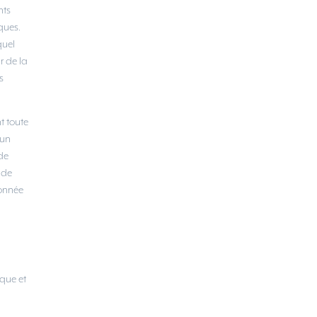
nts
ques.
quel
r de la
s
nt toute
’un
de
 de
ionnée
ique et