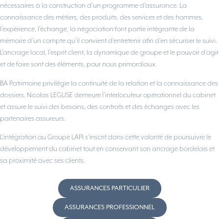
nécessaires à la construction d’un programme d’assurance. La
connaissance des métiers, des produits, des services et des hommes,
l’expérience, l’échange, la négociation font partie intégrante de la
mémoire d’un compte qu’il convient d’entretenir afin d’en sécuriser le suivi.
L’ancrage local, l’esprit client, la dynamique de groupe et le pouvoir d’agir
et de faire sont des éléments, pour nous primordiaux.
BA Patrimoine privilégie la continuité de la relation et la connaissance des
dossiers. Nicolas LEGLISE demeure l’interlocuteur opérationnel du cabinet
et assure le suivi des besoins, des contrats et des échanges avec les
partenaires assureurs.
L’intégration au Groupe LAPI s’inscrit dans cette volonté de poursuivre le
développement du cabinet tout en conservant son ancrage bordelais et
sa proximité avec ses clients.
ASSURANCES PARTICULIER
ASSURANCES PROFESSIONNEL