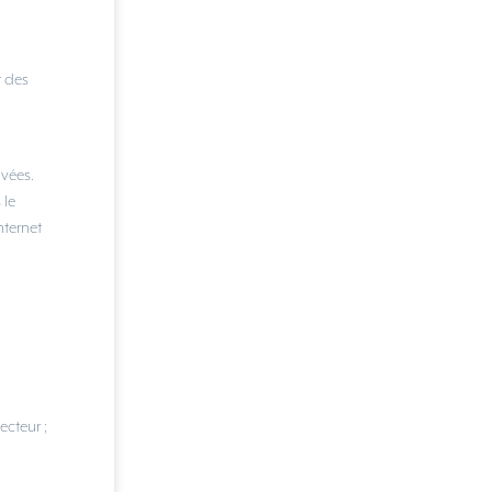
r des
ivées.
 le
nternet
ecteur ;