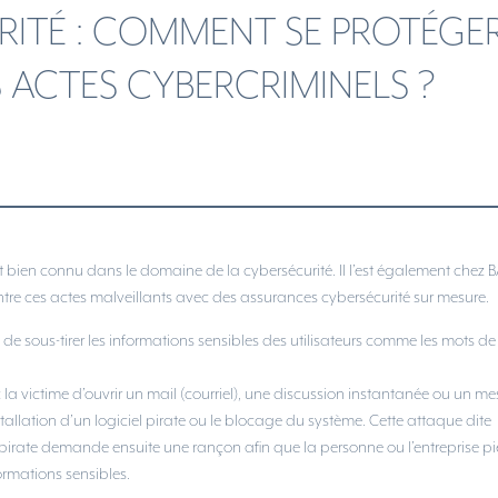
ITÉ : COMMENT SE PROTÉGE
S ACTES CYBERCRIMINELS ?
 bien connu dans le domaine de la cybersécurité. Il l’est également chez 
ntre ces actes malveillants avec des assurances cybersécurité sur mesure.
in de sous-tirer les informations sensibles des utilisateurs comme les mots d
 la victime d’ouvrir un mail (courriel), une discussion instantanée ou un m
’installation d’un logiciel pirate ou le blocage du système. Cette attaque dite
 pirate demande ensuite une rançon afin que la personne ou l’entreprise p
rmations sensibles.