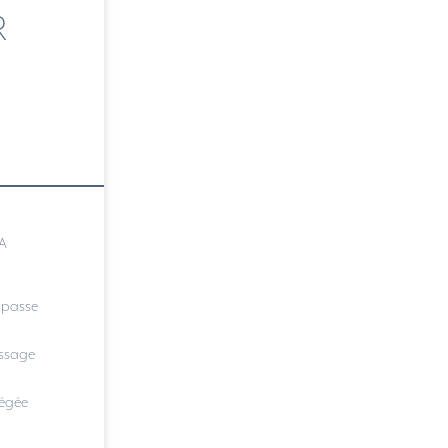
R
BA
e passe
essage
iégée