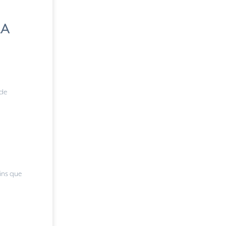
LA
 de
oins que