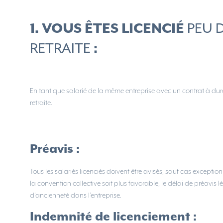
PEU 
1. VOUS ÊTES LICENCIÉ
RETRAITE
:
En tant que salarié de la même entreprise avec un contrat à du
retraite.
Préavis :
Tous les salariés licenciés doivent être avisés, sauf cas excepti
la convention collective soit plus favorable, le délai de préavis
d’ancienneté dans l’entreprise.
Indemnité de licenciement :