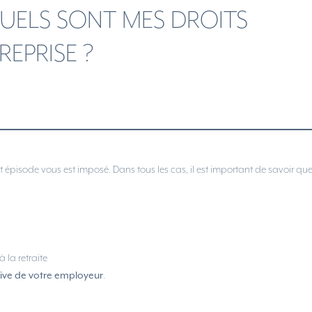
 QUELS SONT MES DROITS
REPRISE ?
et épisode vous est imposé. Dans tous les cas, il est important de savoir que
à la retraite
iative de votre employeur
.