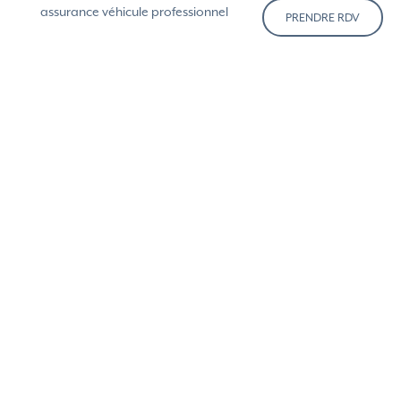
assurance véhicule professionnel
PRENDRE RDV
Assurances de personnes et épargne pour
professionnel
assurance emprunteur
assurance prévoyance
assurance retraite
assurance santé