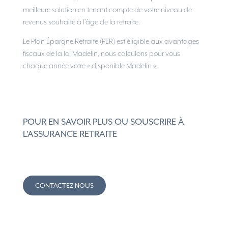
meilleure solution en tenant compte de votre niveau de
revenus souhaité à l’âge de la retraite.
Le Plan Épargne Retraite (PER) est éligible aux avantages
fiscaux de la loi Madelin, nous calculons pour vous
chaque année votre « disponible Madelin ».
POUR EN SAVOIR PLUS OU SOUSCRIRE À
L'ASSURANCE RETRAITE
CONTACTEZ NOUS