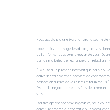
Nous assistons à une évolution grandissante de la
L’atteinte à votre image, le sabotage de vos donn
outils informatiques sont le moyen de vous récla
part de malfaiteurs en échange d’un rétablisseme
À la suite d’un piratage informatique nous pouv
couvrir les frais de rétablissement de votre système
notification auprès de vos clients et fournisseurs (
éventuelle négociation et des frais de communicat
sinistre.
D’autres options sont envisageables, nous vous c
construire ensemble le contrat le plus adéquate e