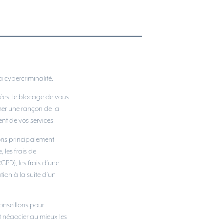
 cybercriminalité.
ées, le blocage de vous
mer une rançon de la
nt de vos services.
ons principalement
, les frais de
RGPD), les frais d’une
ion à la suite d’un
onseillons pour
t négocier au mieux les